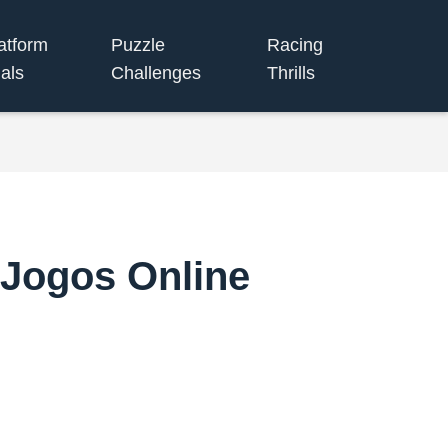
atform
Puzzle
Racing
ials
Challenges
Thrills
 Jogos Online