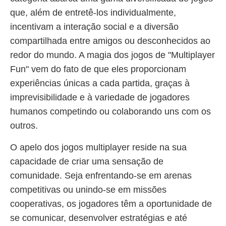
que, além de entretê-los individualmente,
incentivam a interação social e a diversão
compartilhada entre amigos ou desconhecidos ao
redor do mundo. A magia dos jogos de "Multiplayer
Fun" vem do fato de que eles proporcionam
experiências únicas a cada partida, graças à
imprevisibilidade e à variedade de jogadores
humanos competindo ou colaborando uns com os
outros.
O apelo dos jogos multiplayer reside na sua
capacidade de criar uma sensação de
comunidade. Seja enfrentando-se em arenas
competitivas ou unindo-se em missões
cooperativas, os jogadores têm a oportunidade de
se comunicar, desenvolver estratégias e até