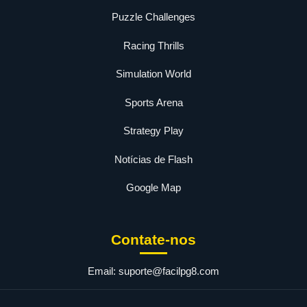
Puzzle Challenges
Racing Thrills
Simulation World
Sports Arena
Strategy Play
Notícias de Flash
Google Map
Contate-nos
Email:
suporte@facilpg8.com