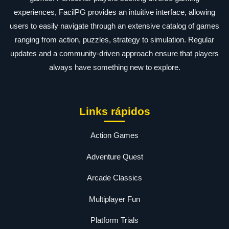
experiences, FacilPG provides an intuitive interface, allowing
users to easily navigate through an extensive catalog of games
ranging from action, puzzles, strategy to simulation. Regular
updates and a community-driven approach ensure that players
always have something new to explore.
Links rápidos
Action Games
Adventure Quest
Arcade Classics
Multiplayer Fun
Platform Trials