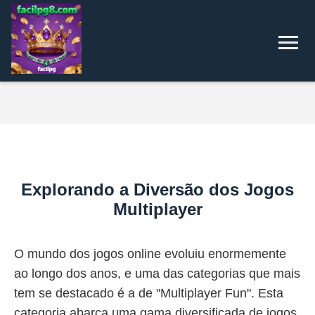
Explorando a Diversão dos Jogos
Multiplayer
O mundo dos jogos online evoluiu enormemente
ao longo dos anos, e uma das categorias que mais
tem se destacado é a de "Multiplayer Fun". Esta
categoria abarca uma gama diversificada de jogos