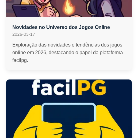
Novidades no Universo dos Jogos Online
2026-03-17
Exploração das novidades e tendências dos jogos
online em 2026, destacando o papel da plataforma
facilpg.