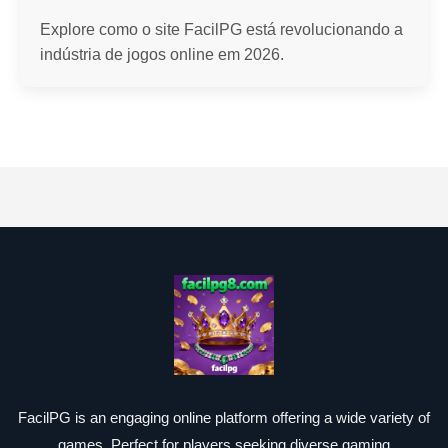
Explore como o site FacilPG está revolucionando a
indústria de jogos online em 2026.
FacilPG is an engaging online platform offering a wide variety of
games. Perfect for players seeking diverse gaming