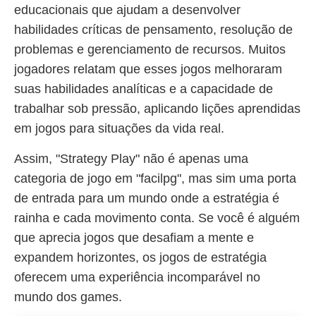
educacionais que ajudam a desenvolver
habilidades críticas de pensamento, resolução de
problemas e gerenciamento de recursos. Muitos
jogadores relatam que esses jogos melhoraram
suas habilidades analíticas e a capacidade de
trabalhar sob pressão, aplicando lições aprendidas
em jogos para situações da vida real.
Assim, "Strategy Play" não é apenas uma
categoria de jogo em "facilpg", mas sim uma porta
de entrada para um mundo onde a estratégia é
rainha e cada movimento conta. Se você é alguém
que aprecia jogos que desafiam a mente e
expandem horizontes, os jogos de estratégia
oferecem uma experiência incomparável no
mundo dos games.