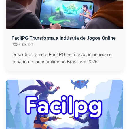
FacilPG Transforma a Indústria de Jogos Online
2026-05-02
Descubra como o FacilPG está revolucionando o
cenário de jogos online no Brasil em 2026.