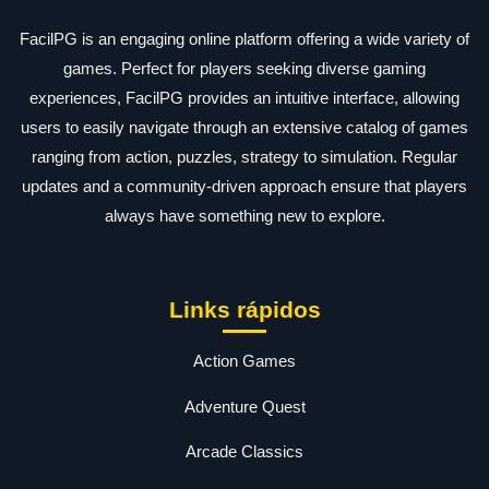
FacilPG is an engaging online platform offering a wide variety of
games. Perfect for players seeking diverse gaming
experiences, FacilPG provides an intuitive interface, allowing
users to easily navigate through an extensive catalog of games
ranging from action, puzzles, strategy to simulation. Regular
updates and a community-driven approach ensure that players
always have something new to explore.
Links rápidos
Action Games
Adventure Quest
Arcade Classics