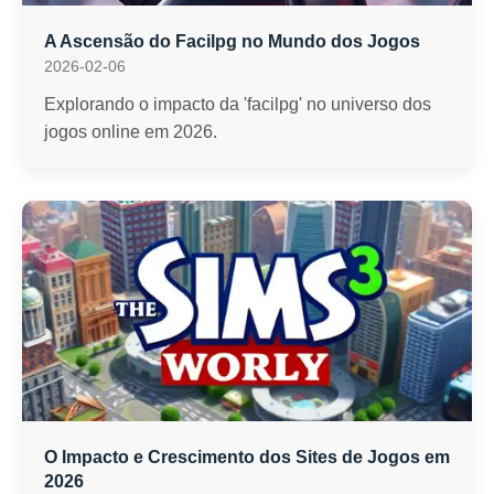
A Ascensão do Facilpg no Mundo dos Jogos
2026-02-06
Explorando o impacto da 'facilpg' no universo dos
jogos online em 2026.
O Impacto e Crescimento dos Sites de Jogos em
2026