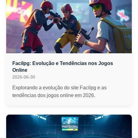
Facilpg: Evolução e Tendências nos Jogos
Online
2026-06-30
Explorando a evolução do site Facilpg e as
tendências dos jogos online em 2026.