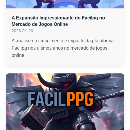
A Expansão Impressionante do Facilpg no
Mercado de Jogos Online
2026-01-26
A análise do crescimento e impacto da plataforma
Facilpg nos últimos anos no mercado de jogos
online.