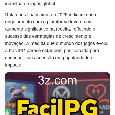
indústria de jogos global.
Relatórios financeiros de 2025 indicam que o
engajamento com a plataforma levou a um
aumento significativo na receita, refletindo o
sucesso das estratégias de crescimento e
inovação. À medida que o mundo dos jogos evolui,
a FacilPG parece estar bem posicionada para
continuar sua ascensão em popularidade e
impacto.