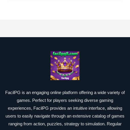
FacilPG is an engaging online platform offering a wide variety of
games. Perfect for players seeking diverse gaming
experiences, FacilPG provides an intuitive interface, allowing
users to easily navigate through an extensive catalog of games
ranging from action, puzzles, strategy to simulation. Regular