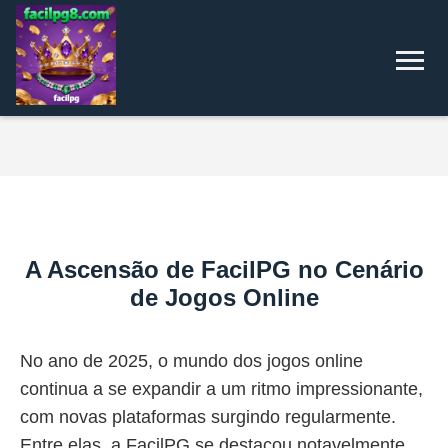
A Ascensão de FacilPG no Cenário
de Jogos Online
No ano de 2025, o mundo dos jogos online
continua a se expandir a um ritmo impressionante,
com novas plataformas surgindo regularmente.
Entre elas, a FacilPG se destacou notavelmente