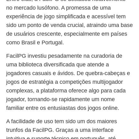
no mercado lusófono. A promessa de uma
experiência de jogo simplificada e acessível tem
sido um ponto de venda crucial, atraindo uma base
de usuários crescente, especialmente em países
como Brasil e Portugal.
FacilPG investiu pesadamente na curadoria de
uma biblioteca diversificada que atende a
jogadores casuais e ávidos. De quebra-cabeças e
jogos de estratégia a competições multijogador
complexas, a plataforma oferece algo para cada
jogador, tornando-se rapidamente um nome
familiar entre os entusiastas dos jogos online.
A facilidade de uso tem sido um dos maiores
trunfos da FacilPG. Graças a uma interface
intuitiva e suporte técnico em português, até