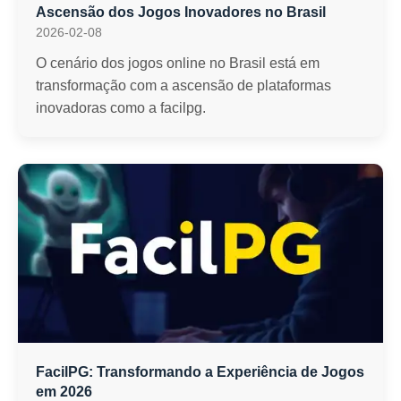
Ascensão dos Jogos Inovadores no Brasil
2026-02-08
O cenário dos jogos online no Brasil está em
transformação com a ascensão de plataformas
inovadoras como a facilpg.
FacilPG: Transformando a Experiência de Jogos
em 2026