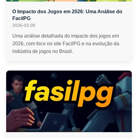
O Impacto dos Jogos em 2026: Uma Análise do
FacilPG
2026-03-09
Uma análise detalhada do impacto dos jogos em
2026, com foco no site FacilPG e na evolução da
indústria de jogos no Brasil.