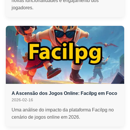
novas funcionalidades e engajamento dos
jogadores.
A Ascensão dos Jogos Online: Facilpg em Foco
2026-02-16
Uma análise do impacto da plataforma Facilpg no
cenário de jogos online em 2026.