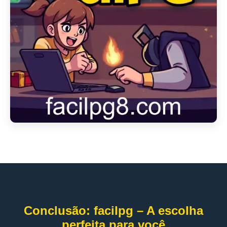
Conclusão: facilpg – A escolha
perfeita para você