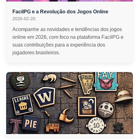
FacilPG e a Revolução dos Jogos Online
2026-02-20
Acompanhe as novidades e tendências dos jogos
online em 2026, com foco na plataforma FacilPG e
suas contribuições para a experiência dos
jogadores brasileiros.