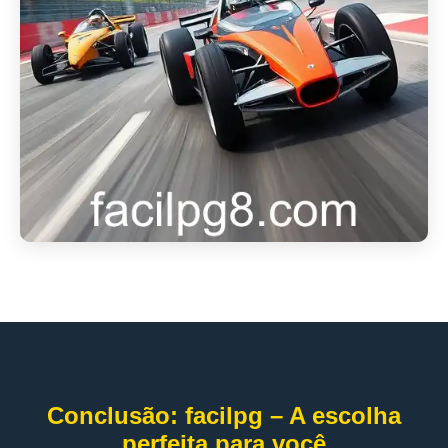
Conclusão: facilpg – A escolha
perfeita para você