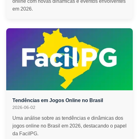
online com novas dinâmicas e eventos envolventes
em 2026.
Tendências em Jogos Online no Brasil
2026-06-02
Uma análise sobre as tendências e dinâmicas dos
jogos online no Brasil em 2026, destacando o papel
da FacilPG.