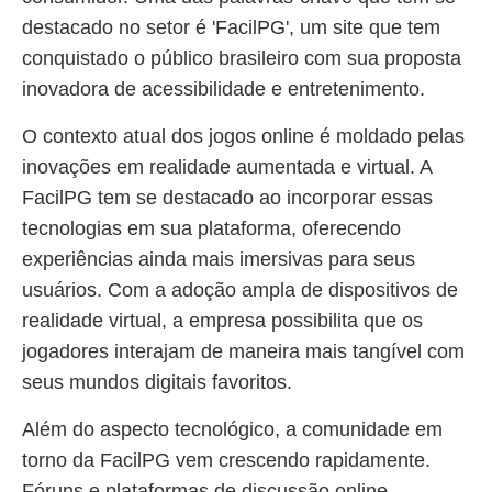
destacado no setor é 'FacilPG', um site que tem
conquistado o público brasileiro com sua proposta
inovadora de acessibilidade e entretenimento.
O contexto atual dos jogos online é moldado pelas
inovações em realidade aumentada e virtual. A
FacilPG tem se destacado ao incorporar essas
tecnologias em sua plataforma, oferecendo
experiências ainda mais imersivas para seus
usuários. Com a adoção ampla de dispositivos de
realidade virtual, a empresa possibilita que os
jogadores interajam de maneira mais tangível com
seus mundos digitais favoritos.
Além do aspecto tecnológico, a comunidade em
torno da FacilPG vem crescendo rapidamente.
Fóruns e plataformas de discussão online