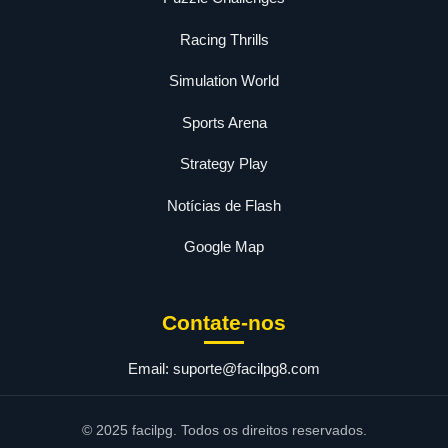
Racing Thrills
Simulation World
Sports Arena
Strategy Play
Notícias de Flash
Google Map
Contate-nos
Email:
suporte@facilpg8.com
© 2025 facilpg. Todos os direitos reservados.