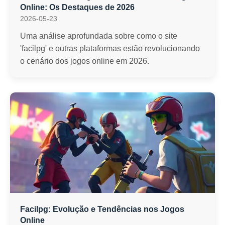
Online: Os Destaques de 2026
2026-05-23
Uma análise aprofundada sobre como o site
'facilpg' e outras plataformas estão revolucionando
o cenário dos jogos online em 2026.
Facilpg: Evolução e Tendências nos Jogos
Online