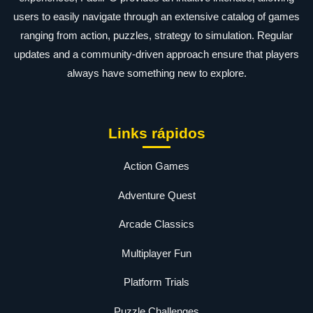
users to easily navigate through an extensive catalog of games
ranging from action, puzzles, strategy to simulation. Regular
updates and a community-driven approach ensure that players
always have something new to explore.
Links rápidos
Action Games
Adventure Quest
Arcade Classics
Multiplayer Fun
Platform Trials
Puzzle Challenges