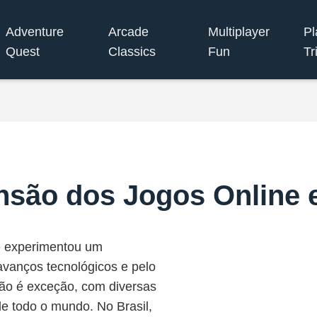
Adventure
Arcade
Multiplayer
Pl
Quest
Classics
Fun
Tr
nsão dos Jogos Online 
ne experimentou um
avanços tecnológicos e pelo
não é exceção, com diversas
de todo o mundo. No Brasil,