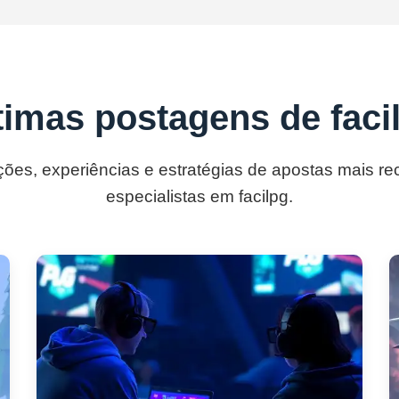
timas postagens de faci
ções, experiências e estratégias de apostas mais r
especialistas em facilpg.