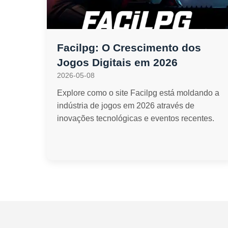
Facilpg: O Crescimento dos
Jogos Digitais em 2026
2026-05-08
Explore como o site Facilpg está moldando a
indústria de jogos em 2026 através de
inovações tecnológicas e eventos recentes.