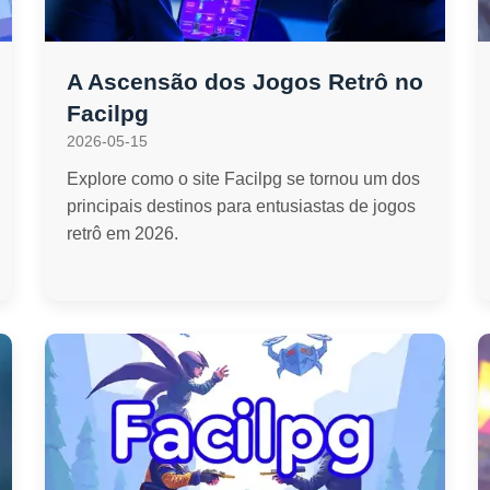
A Ascensão dos Jogos Retrô no
Facilpg
2026-05-15
Explore como o site Facilpg se tornou um dos
principais destinos para entusiastas de jogos
retrô em 2026.