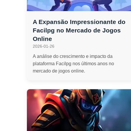
A Expansão Impressionante do
Facilpg no Mercado de Jogos
Online
2026-01-26
A análise do crescimento e impacto da
plataforma Facilpg nos últimos anos no
mercado de jogos online.