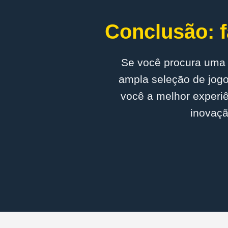
Conclusão: f
Se você procura uma 
ampla seleção de jogo
você a melhor experiê
inovaçã