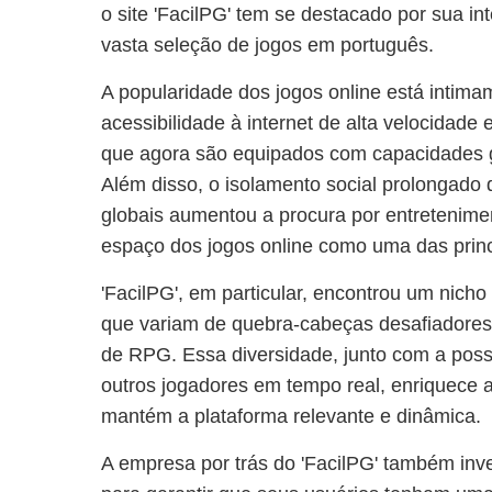
o site 'FacilPG' tem se destacado por sua i
vasta seleção de jogos em português.
A popularidade dos jogos online está intima
acessibilidade à internet de alta velocidade 
que agora são equipados com capacidades g
Além disso, o isolamento social prolongado
globais aumentou a procura por entretenimen
espaço dos jogos online como uma das princ
'FacilPG', em particular, encontrou um nicho
que variam de quebra-cabeças desafiadores
de RPG. Essa diversidade, junto com a possi
outros jogadores em tempo real, enriquece a
mantém a plataforma relevante e dinâmica.
A empresa por trás do 'FacilPG' também inv