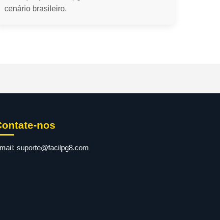
cenário brasileiro.
Contate-nos
mail:
suporte@facilpg8.com