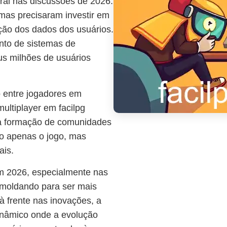
al nas discussões de 2026.
mas precisaram investir em
eção dos dados dos usuários.
nto de sistemas de
us milhões de usuários
o entre jogadores em
ultiplayer em facilpg
 a formação de comunidades
o apenas o jogo, mas
ais.
m 2026, especialmente nas
 moldando para ser mais
 à frente nas inovações, a
inâmico onde a evolução