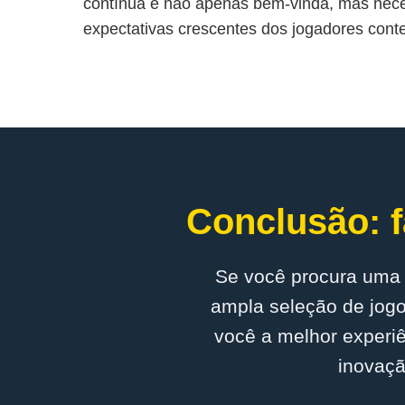
contínua é não apenas bem-vinda, mas nece
expectativas crescentes dos jogadores con
Conclusão: f
Se você procura uma 
ampla seleção de jogo
você a melhor experiê
inovaçã