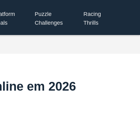
atform
Puzzle
Racing
ials
Challenges
Thrills
line em 2026