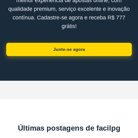
melhor experiência de apostas online, com
qualidade premium, serviço excelente e inovação
contínua. Cadastre-se agora e receba R$ 777
grátis!
Junte-se agora
Últimas postagens de facilpg