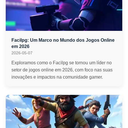
Facilpg: Um Marco no Mundo dos Jogos Online
em 2026
2026-05-07
Exploramos como o Facilpg se tornou um líder no
setor de jogos online em 2026, com foco nas suas
inovações e impactos na comunidade gamer.