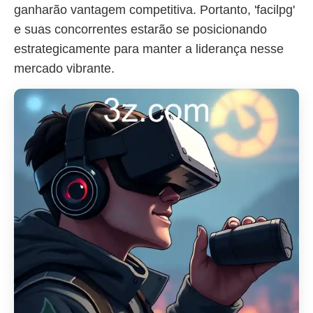
ganharão vantagem competitiva. Portanto, 'facilpg'
e suas concorrentes estarão se posicionando
estrategicamente para manter a liderança nesse
mercado vibrante.