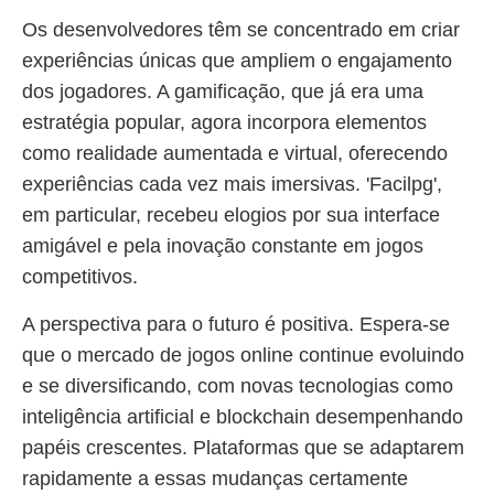
Os desenvolvedores têm se concentrado em criar
experiências únicas que ampliem o engajamento
dos jogadores. A gamificação, que já era uma
estratégia popular, agora incorpora elementos
como realidade aumentada e virtual, oferecendo
experiências cada vez mais imersivas. 'Facilpg',
em particular, recebeu elogios por sua interface
amigável e pela inovação constante em jogos
competitivos.
A perspectiva para o futuro é positiva. Espera-se
que o mercado de jogos online continue evoluindo
e se diversificando, com novas tecnologias como
inteligência artificial e blockchain desempenhando
papéis crescentes. Plataformas que se adaptarem
rapidamente a essas mudanças certamente