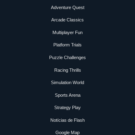
Adventure Quest
Arcade Classics
Multiplayer Fun
Platform Trials
Puzzle Challenges
Racing Thrills
Simulation World
Sports Arena
Strategy Play
Notícias de Flash
Google Map